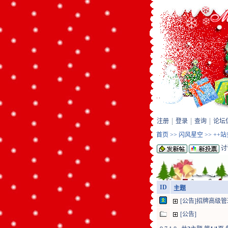
注册
登录
查询
论坛
首页
>>
闪风星空
>>
++
讨
ID
主题
[公告]招牌高级
[公告]