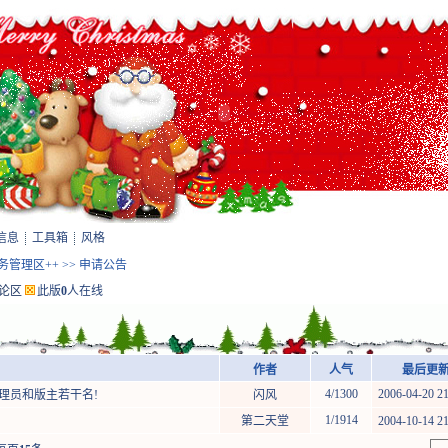
信息
工具箱
风格
站务管理区++
>>
申请公告
论区
此版
0
人在线
作者
人气
最后更新 
4/1300
2006-04-20 21
管理员和版主若干名!
闪风
1/1914
第二天堂
2004-10-14 21