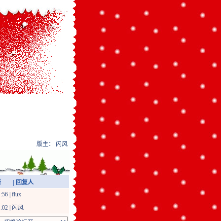
版主：
闪风
| 回复人
:56 |
flux
:02 |
闪风