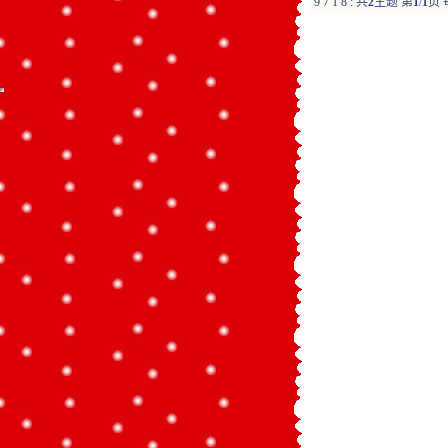
9
7
1
8
:
共
2
主题 第
1
/
1
页 