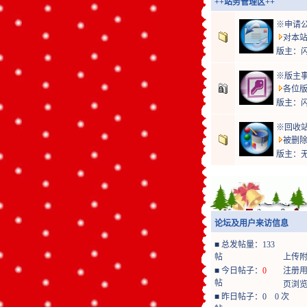
++站务管理区++
※申请
对本站
版主：
※版主
各位版
版主：
※回收
被删除
版主：
论坛及用户来访信息
■
总发帖量：133
帖
上传附件
■
今日帖子：
0
注册用户
帖
页浏览量
■
昨日帖子：0
0 次