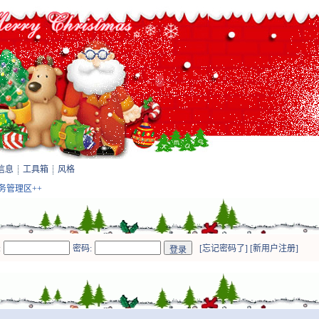
信息
工具箱
风格
站务管理区++
:
密码:
[
忘记密码了
] [
新用户注册
]