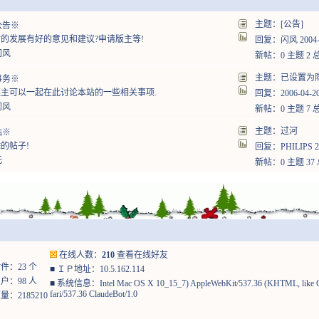
主题：
[公告]
公告※
的发展有好的意见和建议?申请版主等!
回复：
闪风
2004-
闪风
新帖：
0
主题 2 总
主题：已设置为
事务※
主可以一起在此讨论本站的一些相关事项.
回复：2006-04-20 
闪风
新帖：
0
主题 7 总
主题：
过河
站※
的帖子!
回复：
PHILIPS
2
无
新帖：
0
主题 37 
在线人数：
210
查看在线好友
：23 个
■
ＩＰ地址：10.5.162.114
：98 人
■
系统信息：Intel Mac OS X 10_15_7) AppleWebKit/537.36 (KHTML, like Ge
fari/537.36 ClaudeBot/1.0
：2185210