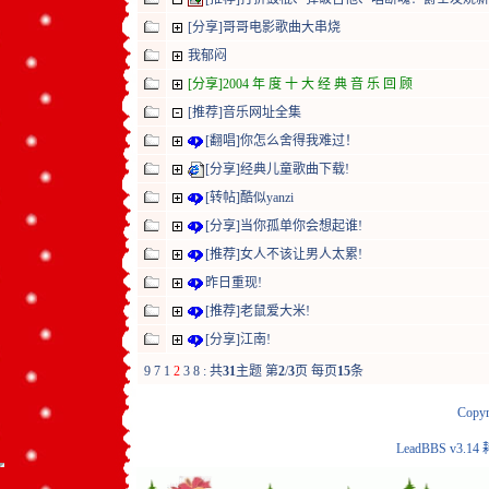
[分享]哥哥电影歌曲大串烧
我郁闷
[分享]2004 年 度 十 大 经 典 音 乐 回 顾
[推荐]音乐网址全集
[翻唱]你怎么舍得我难过！
[分享]经典儿童歌曲下载!
[转帖]酷似yanzi
[分享]当你孤单你会想起谁!
[推荐]女人不该让男人太累!
昨日重现!
[推荐]老鼠爱大米!
[分享]江南!
9
7
1
2
3
8
:
共
31
主题 第
2
/
3
页 每页
15
条
Copyr
LeadBBS v3.14