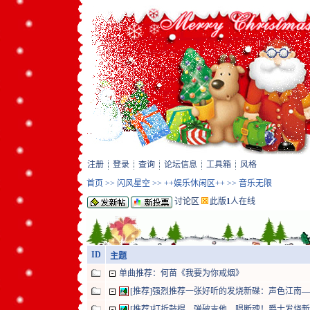
注册
登录
查询
论坛信息
工具箱
风格
首页
>>
闪风星空
>>
++娱乐休闲区++
>>
音乐无限
讨论区
此版
1
人在线
ID
主题
单曲推荐：何苗《我要为你戒烟》
[推荐]强烈推荐一张好听的发烧新碟：声色江南—烟
[推荐]打折鼓棍、弹破吉他、唱断魂！爵士发烧新碟