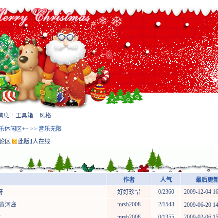
信息
工具箱
风格
娱乐休闲区++
>>
音乐无限
论区
此版
1
人在线
作者
人气
最后更新 
0/2360
2009-12-04 16:0
府
好好珍惜
mrsh2008
2/1543
的黄河岛
2009-06-20 14
mrsh2008
0/1355
2009-02-06 15:2
K