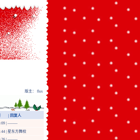
版主：
flux
| 回复人
9 | --------
:44 |
星东方舞校
6 | --------