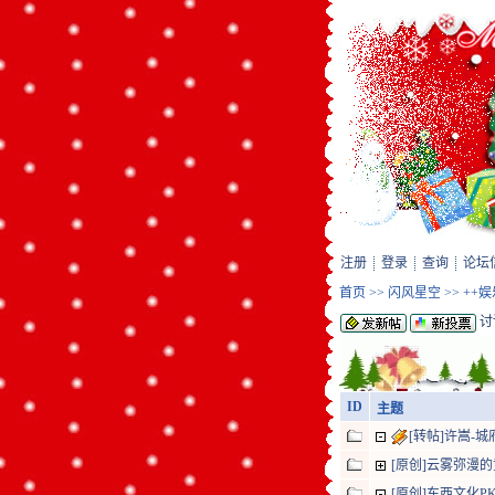
注册
登录
查询
论坛
首页
>>
闪风星空
>>
++
讨
ID
主题
[转帖]许嵩-城
[原创]云雾弥漫
[原创]东西文化P