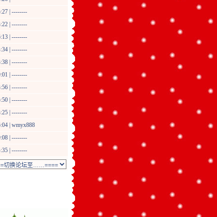
7 | --------
2 | --------
3 | --------
4 | --------
8 | --------
1 | --------
6 | --------
0 | --------
5 | --------
:04 |
wmyx888
8 | --------
5 | --------