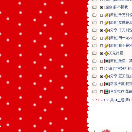
[原创]你不懂我
[原创]千万别
[原创]爱就是
[分享]千万别
[原创]田一龙
[原创]我不是
无法挣脱
[原创]激情、
[分享]非常好听
[分享]夏天很
[新歌推荐]我
[音乐推荐]
9
7
1
2
3
8
:
共
31
主题 第
1
/