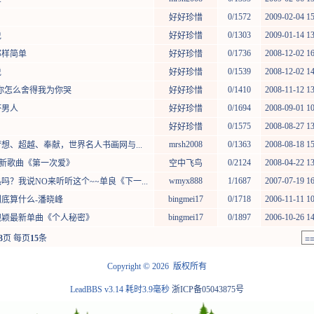
0/1572
2009-02-04 15:2
好好珍惜
0/1303
2009-01-14 13:2
说
好好珍惜
0/1736
2008-12-02 16:1
那样简单
好好珍惜
0/1539
2008-12-02 14:3
说
好好珍惜
0/1410
2008-11-12 13:3
-你怎么舍得我为你哭
好好珍惜
0/1694
2008-09-01 10:0
坏男人
好好珍惜
0/1575
2008-08-27 13:5
好好珍惜
mrsh2008
0/1363
2008-08-18 15:5
梦想、超越、奉献，世界名人书画网与...
0/2124
2008-04-22 13:2
的新歌曲《第一次爱》
空中飞鸟
wmyx888
1/1687
2007-07-19 16
热吗？我说NO来听听这个~~单良《下一...
bingmei17
0/1718
2006-11-11 10:0
到底算什么-潘晓峰
bingmei17
0/1897
2006-10-26 14:3
张靓颖最新单曲《个人秘密》
3
页 每页
15
条
©
Copyright
2026 版权所有
LeadBBS v3.14
耗时3.9毫秒
浙ICP备05043875号