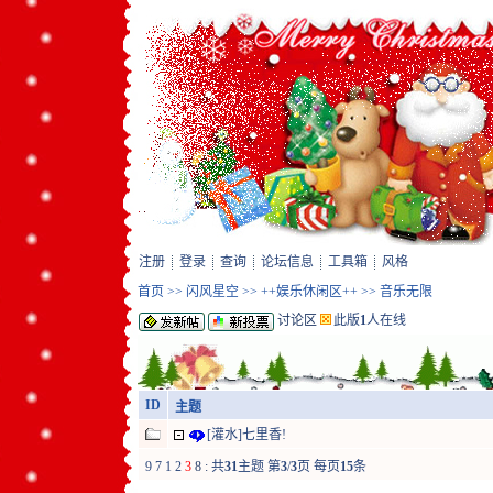
注册
登录
查询
论坛信息
工具箱
风格
首页
>>
闪风星空
>>
++娱乐休闲区++
>>
音乐无限
讨论区
此版
1
人在线
ID
主题
[灌水]七里香!
9
7
1
2
3
8
:
共
31
主题 第
3
/
3
页 每页
15
条