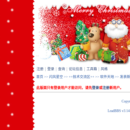
注册
登录
查询
论坛信息
工具箱
风格
首页
>>
闪风星空
>>
++技术交流区++
>>
软件天地
>> 发表
此版面只有登录用户才能访问，请先
登录
或
注册
新用户。
Copyr
LeadBBS v3.1