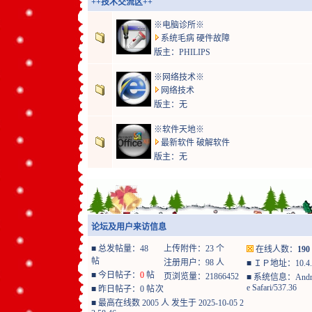
++技术交流区++
※电脑诊所※
系统毛病 硬件故障
版主：
PHILIPS
※网络技术※
网络技术
版主：无
※软件天地※
最新软件 破解软件
版主：无
论坛及用户来访信息
■
总发帖量：48
上传附件：23 个
在线人数：
190
帖
注册用户：98 人
■
ＩＰ地址：10.4.9
■
今日帖子：
0
帖
页浏览量：21866452
■
系统信息：Android 14
e Safari/537.36
■
昨日帖子：0 帖
次
■
最高在线数 2005 人 发生于 2025-10-05 2