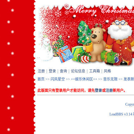
注册
登录
查询
论坛信息
工具箱
风格
首页
>>
闪风星空
>>
++娱乐休闲区++
>>
音乐无限
>> 发表
此版面只有登录用户才能访问，请先
登录
或
注册
新用户。
Copyr
LeadBBS v3.14