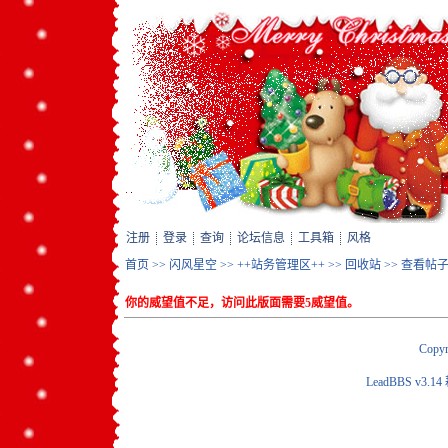
注册
登录
查询
论坛信息
工具箱
风格
首页
>>
闪风星空
>>
++站务管理区++
>>
回收站
>> 查看帖
你的威望值不足，访问此版面需要5威望值。
Copyr
LeadBBS v3.14