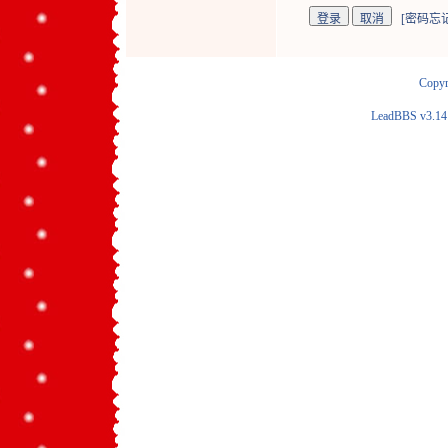
[
密码忘
Copyr
LeadBBS v3.1