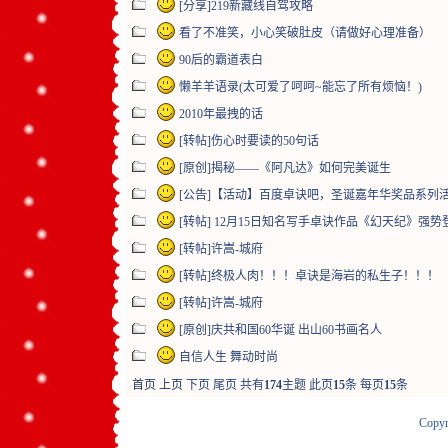
[分享]219新藏线自驾攻略
看了不准笑，小心笑破肚皮（请做好心理准备）
90后的霸道表白
懒羊羊语录(太可爱了呵呵~能忘了所有烦恼！)
2010年最拽的话
[转帖]伤心时要读的50句话
[原创]揭秘——《阿凡达》如何完美诞生
[公告]【活动】百度卓诀吧，圣诞嘉年华奖品系列
[转帖] 12月15日知名写手卓诀作品《幻天纪》强势
[转帖]许嵩-城府
[转帖]终极人肉！！！卓诀是海岩的私生子！！！
[转帖]许嵩-城府
[原创]庆共和国60华诞 出山60书画名人
自信人生 舞动时尚
首页
上页
下页
尾页
共有
174
主题 此页
15
条 每页
15
条
Copyr