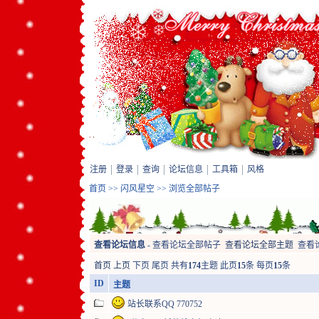
注册
登录
查询
论坛信息
工具箱
风格
首页
>>
闪风星空
>> 浏览全部帖子
查看论坛信息
-
查看论坛全部帖子
查看论坛全部主题
查看
首页
上页
下页
尾页
共有
174
主题 此页
15
条 每页
15
条
ID
主题
站长联系QQ 770752