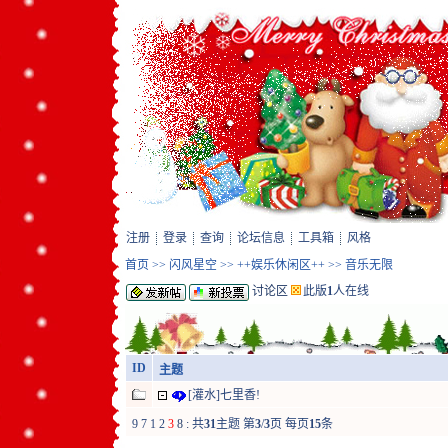
注册
登录
查询
论坛信息
工具箱
风格
首页
>>
闪风星空
>>
++娱乐休闲区++
>>
音乐无限
讨论区
此版
1
人在线
ID
主题
[灌水]七里香!
9
7
1
2
3
8
:
共
31
主题 第
3
/
3
页 每页
15
条