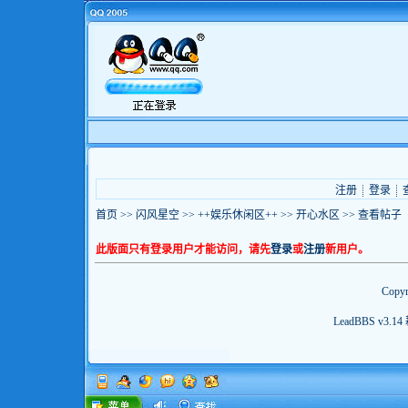
注册
登录
首页
>>
闪风星空
>>
++娱乐休闲区++
>>
开心水区
>> 查看帖子
此版面只有登录用户才能访问，请先
登录
或
注册
新用户。
Copyr
LeadBBS v3.14