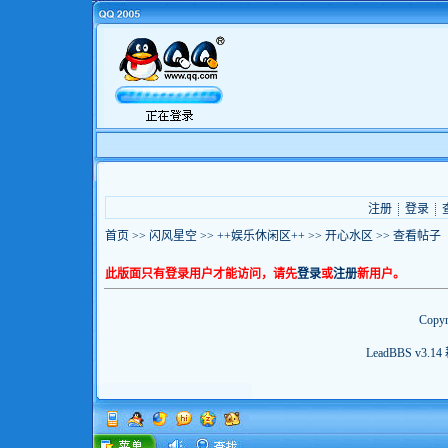
注册
登录
首页
>>
闪风星空
>>
++娱乐休闲区++
>>
开心水区
>> 查看帖子
此版面只有登录用户才能访问，请先
登录
或
注册
新用户。
Copyr
LeadBBS v3.14